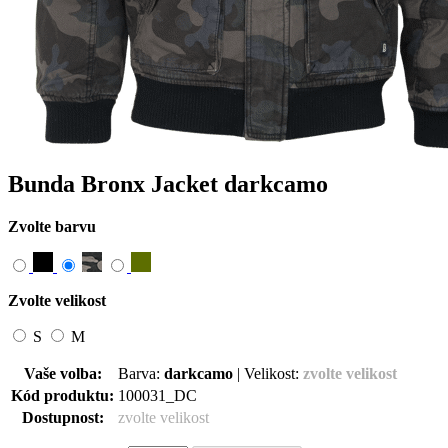
Bunda Bronx Jacket darkcamo
Zvolte barvu
Zvolte velikost
S
M
Vaše volba:
Barva:
darkcamo
|
Velikost:
zvolte velikost
Kód produktu:
100031
_
DC
Dostupnost:
zvolte velikost