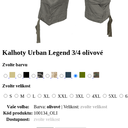
Kalhoty Urban Legend 3/4 olivové
Zvolte barvu
Zvolte velikost
S
M
L
XL
XXL
3XL
4XL
5XL
6
Vaše volba:
Barva:
olivové
|
Velikost:
zvolte velikost
Kód produktu:
100134
_
OLI
Dostupnost:
zvolte velikost