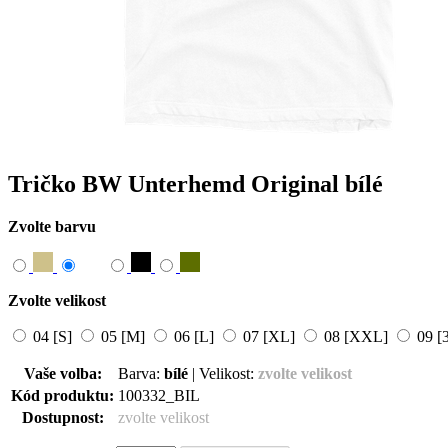
Tričko BW Unterhemd Original bílé
Zvolte barvu
Zvolte velikost
04 [S]
05 [M]
06 [L]
07 [XL]
08 [XXL]
09 [
Vaše volba:
Barva:
bílé
|
Velikost:
zvolte velikost
Kód produktu:
100332
_
BIL
Dostupnost:
zvolte velikost