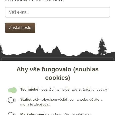
- ZÁKAZNICKÝ SERVIS
Aby vše fungovalo (souhlas
cookies)
- DALŠÍ ODKAZY
Technické
- bez těch to nejde, aby stránky fungovaly
- NEWSLETTER
Statistické
- abychom věděli, co na webu děláte a
mohli to zlepšovat
KONTAKTY:
Marketingové
- abychom Vás neobtěžovali