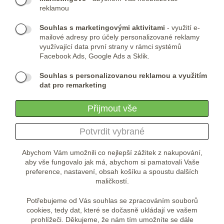
Telefon:
KONTAKTNÍ FORMULÁŘ
reklamou
(+420) 491 482 386
Skype:
ARMYSHOP.CZ
Souhlas s marketingovými aktivitami
- využití e-
mailové adresy pro účely personalizované reklamy
PROVOZOVNA:
využívající data první strany v rámci systémů
Facebook Ads, Google Ads a Sklik.
ARMYSHOP.CZ, s.r.o
Studénka 160
Souhlas s personalizovanou reklamou a využitím
549 31 Velké Poříčí
dat pro remarketing
Česká republika
Přijmout vše
Potvrdit vybrané
Abychom Vám umožnili co nejlepší zážitek z nakupování,
aby vše fungovalo jak má, abychom si pamatovali Vaše
preference, nastavení, obsah košíku a spoustu dalších
maličkostí.
Potřebujeme od Vás souhlas se zpracováním souborů
cookies, tedy dat, které se dočasně ukládají ve vašem
prohlížeči. Děkujeme, že nám tím umožníte se dále