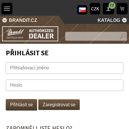
CZ
CZK
BRANDIT.CZ
KATALOG
PŘIHLÁSIT SE
Zaregistrovat se
ZAPOMNĚLI JSTE HESLO?