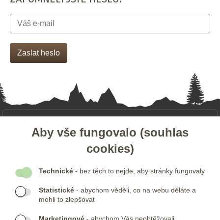
- ZÁKAZNICKÝ SERVIS
Aby vše fungovalo (souhlas
cookies)
- DALŠÍ ODKAZY
Technické
- bez těch to nejde, aby stránky fungovaly
- NEWSLETTER
Statistické
- abychom věděli, co na webu děláte a
mohli to zlepšovat
KONTAKTY:
Marketingové
- abychom Vás neobtěžovali