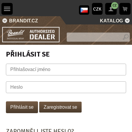
CZ
CZK
BRANDIT.CZ
KATALOG
PŘIHLÁSIT SE
Zaregistrovat se
ZAPOMNĚLI JSTE HESLO?