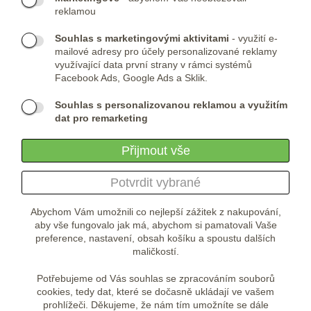
Telefon:
KONTAKTNÍ FORMULÁŘ
reklamou
(+420) 491 482 386
Skype:
ARMYSHOP.CZ
Souhlas s marketingovými aktivitami
- využití e-
mailové adresy pro účely personalizované reklamy
PROVOZOVNA:
využívající data první strany v rámci systémů
Facebook Ads, Google Ads a Sklik.
ARMYSHOP.CZ, s.r.o
Studénka 160
Souhlas s personalizovanou reklamou a využitím
549 31 Velké Poříčí
dat pro remarketing
Česká republika
Přijmout vše
Potvrdit vybrané
Abychom Vám umožnili co nejlepší zážitek z nakupování,
aby vše fungovalo jak má, abychom si pamatovali Vaše
preference, nastavení, obsah košíku a spoustu dalších
maličkostí.
Potřebujeme od Vás souhlas se zpracováním souborů
cookies, tedy dat, které se dočasně ukládají ve vašem
prohlížeči. Děkujeme, že nám tím umožníte se dále