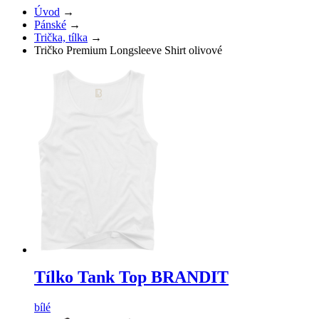
Úvod
→
Pánské
→
Trička, tílka
→
Tričko Premium Longsleeve Shirt olivové
Tílko Tank Top BRANDIT
bílé