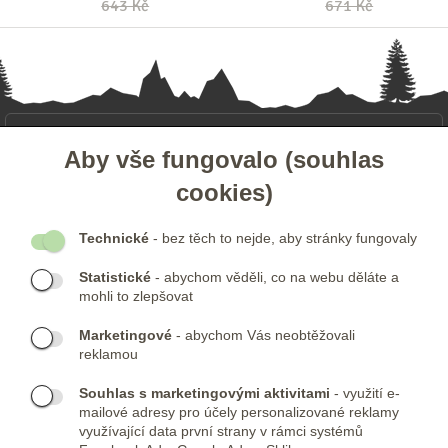
643 Kč
671 Kč
- ZÁKAZNICKÝ SERVIS
Aby vše fungovalo (souhlas
cookies)
- DALŠÍ ODKAZY
Technické
- bez těch to nejde, aby stránky fungovaly
- NEWSLETTER
Statistické
- abychom věděli, co na webu děláte a
mohli to zlepšovat
KONTAKTY:
Marketingové
- abychom Vás neobtěžovali
Telefon:
KONTAKTNÍ FORMULÁŘ
reklamou
(+420) 491 482 386
Skype:
ARMYSHOP.CZ
Souhlas s marketingovými aktivitami
- využití e-
mailové adresy pro účely personalizované reklamy
PROVOZOVNA:
využívající data první strany v rámci systémů