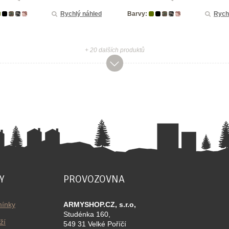
Rychlý náhled
Barvy:
Rych
+ 20 dalších produktů
Y
PROVOZOVNA
ínky
ARMYSHOP.CZ, s.r.o,
Studénka 160,
ží
549 31 Velké Poříčí