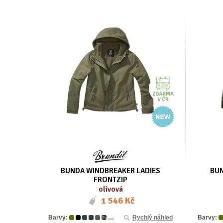
BUNDA WINDBREAKER LADIES
BUN
FRONTZIP
olivová
1 546 Kč
...
Barvy:
Rychlý náhled
Barvy: