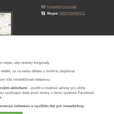
Kontaktní formulář
Skype:
ARMYSHOP.CZ
NEWSLETTER
to nejde, aby stránky fungovaly
ěděli, co na webu děláte a mohli to zlepšovat
Přihlásit se k odběru novinek e-mailem
om Vás neobtěžovali reklamou
vými aktivitami
- využití e-mailové adresy pro účely
my využívající data první strany v rámci systémů Facebook
k.
ovanou reklamou a využitím dat pro remarketing