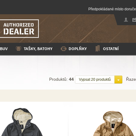
Předpokládané místo doruče
Př
BUV
TAŠKY, BATOHY
DOPLŇKY
OSTATNÍ
Produktů:
44
Řazen
Vypsat 20 produktů