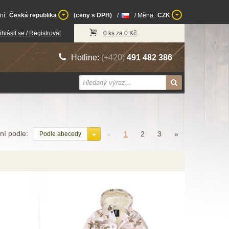
ní:
Česká republika
(ceny s DPH)
/
/ Měna:
CZK
ihlásit se / Registrovat
0 ks za 0 Kč
Hotline:
(+420)
491 482 386
í podle:
«
1
2
3
»
Podle abecedy