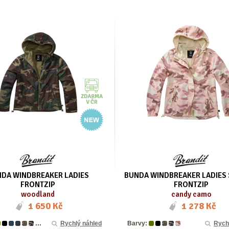
DA WINDBREAKER LADIES
BUNDA WINDBREAKER LADIES
FRONTZIP
FRONTZIP
woodland
candy camo
1 650 Kč
1 278 Kč
...
Rychlý náhled
Barvy:
Rych