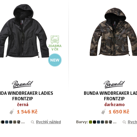
DA WINDBREAKER LADIES
BUNDA WINDBREAKER LA
FRONTZIP
FRONTZIP
černá
darkcamo
1 546 Kč
1 650 Kč
...
...
Rychlý náhled
Barvy:
Rych