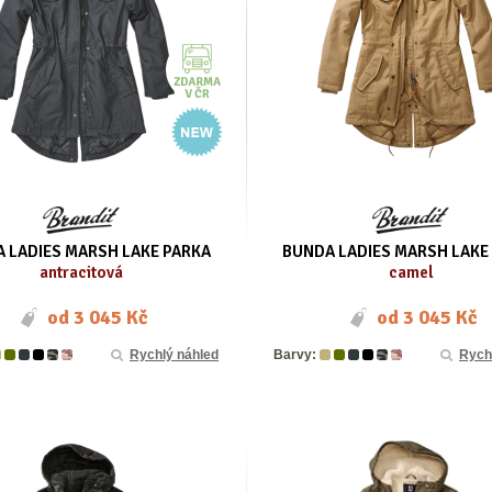
 LADIES MARSH LAKE PARKA
BUNDA LADIES MARSH LAKE
antracitová
camel
od
3 045 Kč
od
3 045 Kč
Rychlý náhled
Barvy:
Rych