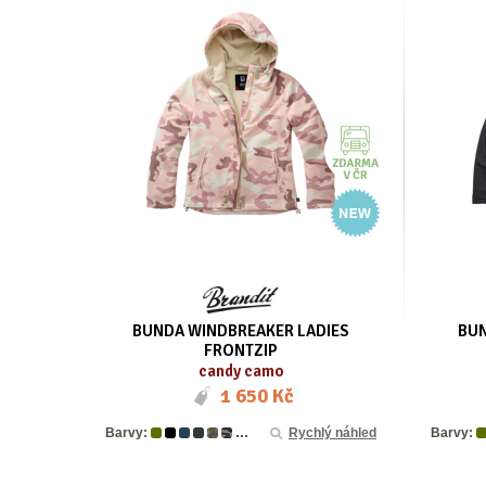
BUNDA WINDBREAKER LADIES
BUN
FRONTZIP
candy camo
1 650 Kč
...
Barvy:
Rychlý náhled
Barvy: