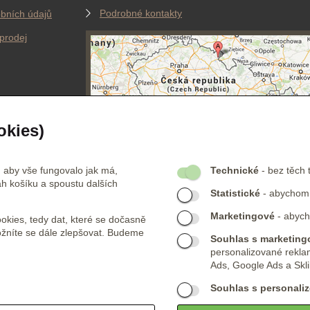
Podrobné kontakty
bních údajů
prodej
okies)
FIKACE
PLATEBNÍ PARTNEŘI
 aby vše fungovalo jak má,
Technické
- bez těch 
h košíku a spoustu dalších
Statistické
- abychom v
Jsme certifikovaní
obchodníci. Více o naší
Marketingové
- abych
kies, tedy dat, které se dočasně
certifikaci
zde
ožníte se dále zlepšovat. Budeme
Souhlas s marketingo
personalizované rekla
Ads, Google Ads a Skli
Souhlas s personaliz