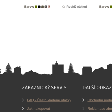
Barvy:
Rychlý náhled
Barvy:
ZÁKAZNICKÝ SERVIS
DALŠÍ ODKAZ
FAQ - Často kladené otázky
Obchodní podm
Jak nakupovat
Reklamace zbo