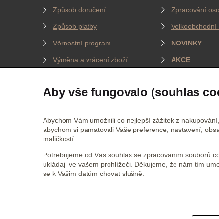
Způsob doručení
Zpracování oso
Způsob platby
Velkoobchodní 
Věrnostní program
NOVINKY
Výměna a vrácení zboží
AKCE
Jak měříme oblečení
BLOG
Aby vše fungovalo (souhlas co
JSME NA SOCIÁLNÍCH SÍTÍCH
CERTI
Abychom Vám umožnili co nejlepší zážitek z nakupování,
abychom si pamatovali Vaše preference, nastavení, obsa
maličkostí.
Jsme na
Facebooku
Potřebujeme od Vás souhlas se zpracováním souborů coo
Jsme na
Twitteru
ukládají ve vašem prohlížeči. Děkujeme, že nám tím um
se k Vašim datům chovat slušně.
Jsme na