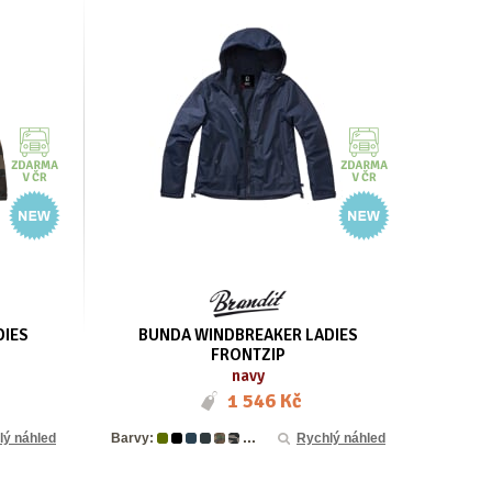
DIES
BUNDA WINDBREAKER LADIES
FRONTZIP
navy
1 546 Kč
...
lý náhled
Barvy:
Rychlý náhled