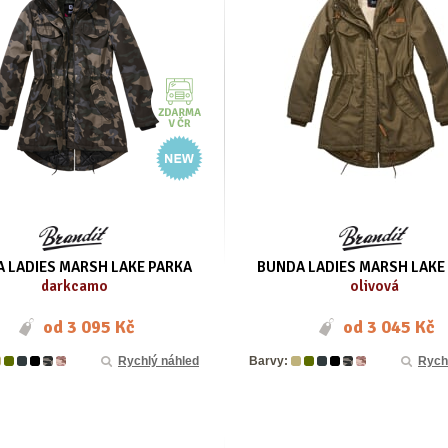
 LADIES MARSH LAKE PARKA
BUNDA LADIES MARSH LAKE
darkcamo
olivová
od
3 095 Kč
od
3 045 Kč
Rychlý náhled
Barvy:
Rych