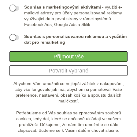
Skype:
ARMYSHOP.CZ
Souhlas s marketingovými aktivitami
- využití e-
mailové adresy pro účely personalizované reklamy
PROVOZOVNA:
využívající data první strany v rámci systémů
Facebook Ads, Google Ads a Sklik.
ARMYSHOP.CZ, s.r.o
Studénka 160
Souhlas s personalizovanou reklamou a využitím
549 31 Velké Poříčí
dat pro remarketing
Česká republika
Přijmout vše
Potvrdit vybrané
Abychom Vám umožnili co nejlepší zážitek z nakupování,
aby vše fungovalo jak má, abychom si pamatovali Vaše
preference, nastavení, obsah košíku a spoustu dalších
maličkostí.
Potřebujeme od Vás souhlas se zpracováním souborů
cookies, tedy dat, které se dočasně ukládají ve vašem
prohlížeči. Děkujeme, že nám tím umožníte se dále
zlepšovat. Budeme se k Vašim datům chovat slušně.
Přejít na desktopovou verzi