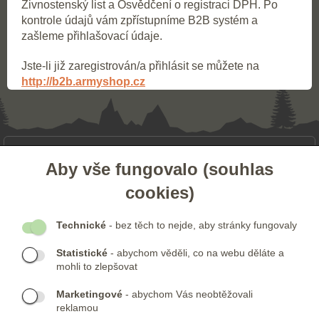
Živnostenský list a Osvědčení o registraci DPH. Po
kontrole údajů vám zpřístupníme B2B systém a
zašleme přihlašovací údaje.
Jste-li již zaregistrován/a přihlásit se můžete na
http://b2b.armyshop.cz
- ZÁKAZNICKÝ SERVIS
Aby vše fungovalo (souhlas
cookies)
- DALŠÍ ODKAZY
Technické
- bez těch to nejde, aby stránky fungovaly
- NEWSLETTER
Statistické
- abychom věděli, co na webu děláte a
mohli to zlepšovat
KONTAKTY:
Marketingové
- abychom Vás neobtěžovali
Telefon:
KONTAKTNÍ FORMULÁŘ
reklamou
(+420) 491 482 386