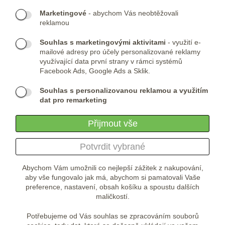
Marketingové
- abychom Vás neobtěžovali
Telefon:
KONTAKTNÍ FORMULÁŘ
reklamou
(+420) 491 482 386
Skype:
ARMYSHOP.CZ
Souhlas s marketingovými aktivitami
- využití e-
mailové adresy pro účely personalizované reklamy
PROVOZOVNA:
využívající data první strany v rámci systémů
Facebook Ads, Google Ads a Sklik.
ARMYSHOP.CZ, s.r.o
Studénka 160
Souhlas s personalizovanou reklamou a využitím
549 31 Velké Poříčí
dat pro remarketing
Česká republika
Přijmout vše
Potvrdit vybrané
Abychom Vám umožnili co nejlepší zážitek z nakupování,
aby vše fungovalo jak má, abychom si pamatovali Vaše
preference, nastavení, obsah košíku a spoustu dalších
maličkostí.
Potřebujeme od Vás souhlas se zpracováním souborů