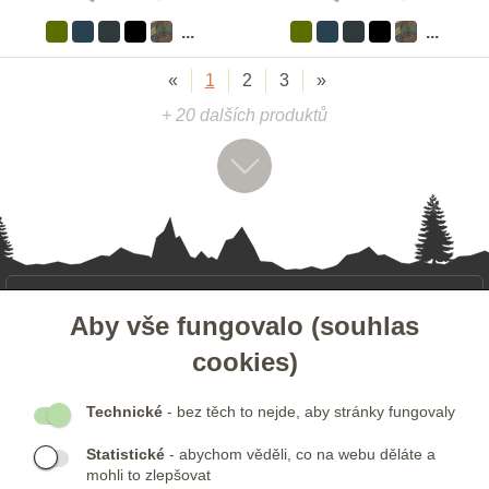
...
...
«
1
2
3
»
+ 20 dalších produktů
- ZÁKAZNICKÝ SERVIS
Aby vše fungovalo (souhlas
cookies)
- DALŠÍ ODKAZY
Technické
- bez těch to nejde, aby stránky fungovaly
- NEWSLETTER
Statistické
- abychom věděli, co na webu děláte a
mohli to zlepšovat
KONTAKTY: