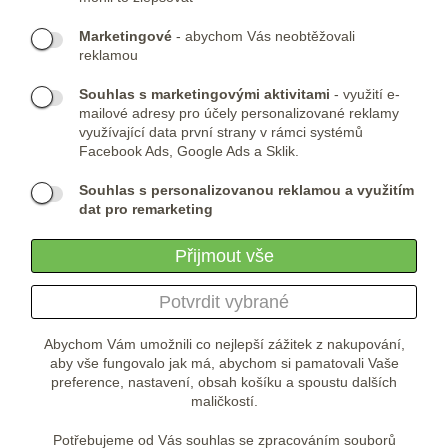
KONTAKTY:
Marketingové
- abychom Vás neobtěžovali
Telefon:
KONTAKTNÍ FORMULÁŘ
reklamou
(+420) 491 482 386
Skype:
ARMYSHOP.CZ
Souhlas s marketingovými aktivitami
- využití e-
mailové adresy pro účely personalizované reklamy
PROVOZOVNA:
využívající data první strany v rámci systémů
Facebook Ads, Google Ads a Sklik.
ARMYSHOP.CZ, s.r.o
Studénka 160
Souhlas s personalizovanou reklamou a využitím
549 31 Velké Poříčí
dat pro remarketing
Česká republika
Přijmout vše
Potvrdit vybrané
Abychom Vám umožnili co nejlepší zážitek z nakupování,
aby vše fungovalo jak má, abychom si pamatovali Vaše
preference, nastavení, obsah košíku a spoustu dalších
maličkostí.
Potřebujeme od Vás souhlas se zpracováním souborů