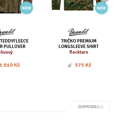
TEDDYFLEECE
TRIČKO PREMIUM
P
R PULLOVER
LONGSLEEVE SHIRT
livový
flecktarn
1 610 Kč
575 Kč
DOPRODEJ
[3]