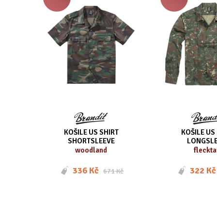
KOŠILE US SHIRT
KOŠILE US
SHORTSLEEVE
LONGSLE
woodland
fleckta
336 Kč
322 Kč
671 Kč