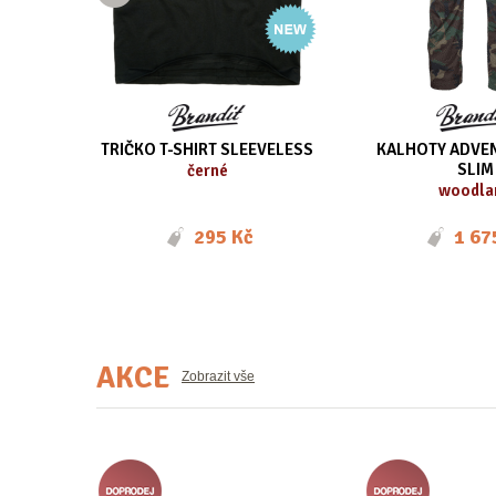
16
TRIČKO T-SHIRT SLEEVELESS
KALHOTY ADVE
SLIM
černé
woodla
295 Kč
1 67
AKCE
Zobrazit vše