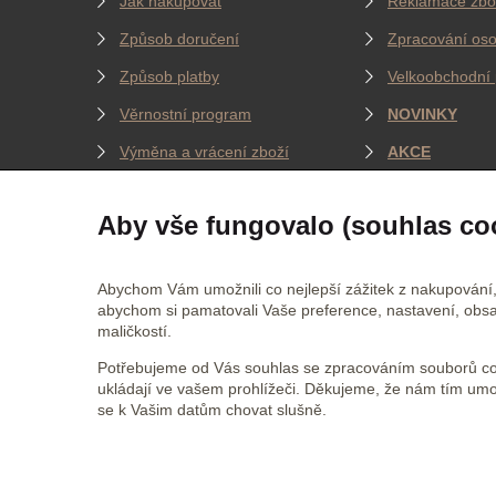
Jak nakupovat
Reklamace zbo
Způsob doručení
Zpracování oso
Způsob platby
Velkoobchodní 
Věrnostní program
NOVINKY
Výměna a vrácení zboží
AKCE
Jak měříme oblečení
BLOG
Aby vše fungovalo (souhlas co
JSME NA SOCIÁLNÍCH SÍTÍCH
CERTI
Abychom Vám umožnili co nejlepší zážitek z nakupování,
abychom si pamatovali Vaše preference, nastavení, obsa
maličkostí.
Jsme na
Facebooku
Potřebujeme od Vás souhlas se zpracováním souborů coo
Jsme na
Twitteru
ukládají ve vašem prohlížeči. Děkujeme, že nám tím um
se k Vašim datům chovat slušně.
Jsme na