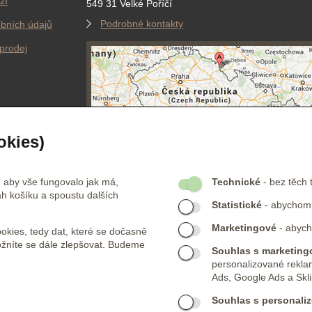
ží
549 31 Velké Poříčí
Podrobné kontakty
bních údajů
prodej
okies)
FIKACE
PLATEBNÍ PARTNEŘI
 aby vše fungovalo jak má,
Technické
- bez těch 
h košíku a spoustu dalších
Statistické
- abychom v
Jsme certifikovaní
obchodníci. Více o naší
Marketingové
- abych
kies, tedy dat, které se dočasně
certifikaci
zde
ožníte se dále zlepšovat. Budeme
Souhlas s marketingo
personalizované rekla
Ads, Google Ads a Skli
Souhlas s personaliz