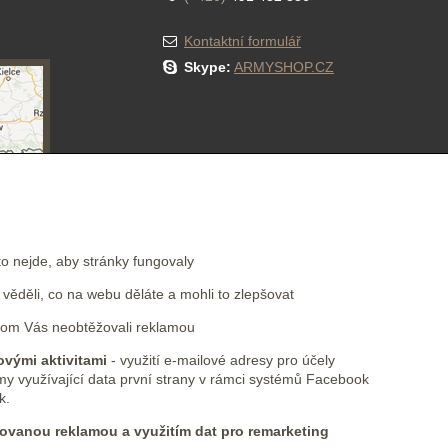
Kontaktní formulář
Skype:
ARMYSHOP.CZ
NEWSLETTER
to nejde, aby stránky fungovaly
ěděli, co na webu děláte a mohli to zlepšovat
Přihlásit se k odběru novinek e-mailem
om Vás neobtěžovali reklamou
vými aktivitami
- využití e-mailové adresy pro účely
my využívající data první strany v rámci systémů Facebook
k.
ovanou reklamou a využitím dat pro remarketing