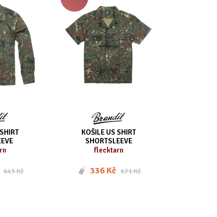
 SHIRT
KOŠILE US SHIRT
EVE
SHORTSLEEVE
rn
flecktarn
336 Kč
643 Kč
671 Kč