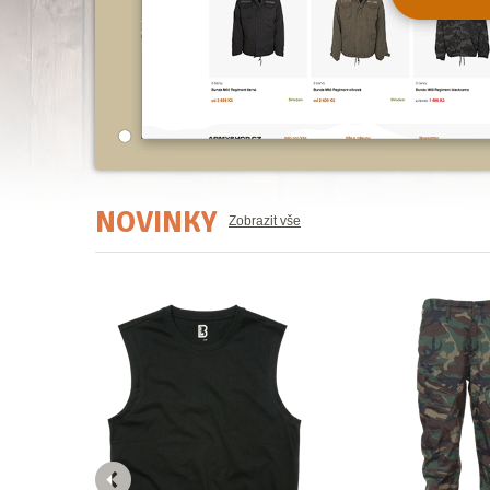
•
NOVINKY
Zobrazit vše
