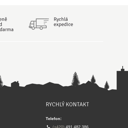
ceně
Rychlá
d
expedice
zdarma
RYCHLÝ KONTAKT
Telefon:
(+420)
491 482 386