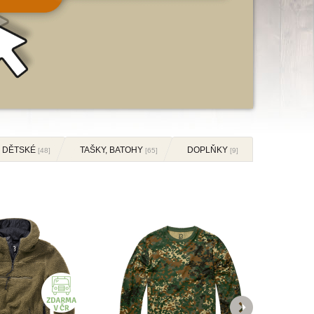
DĚTSKÉ
TAŠKY, BATOHY
DOPLŇKY
[48]
[65]
[9]
