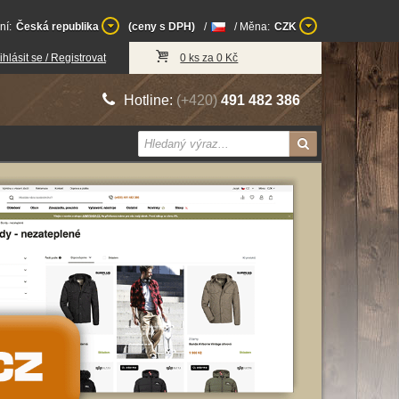
ní:
Česká republika
(ceny s DPH)
/
/ Měna:
CZK
ihlásit se / Registrovat
0 ks za 0 Kč
Hotline:
(+420)
491 482 386