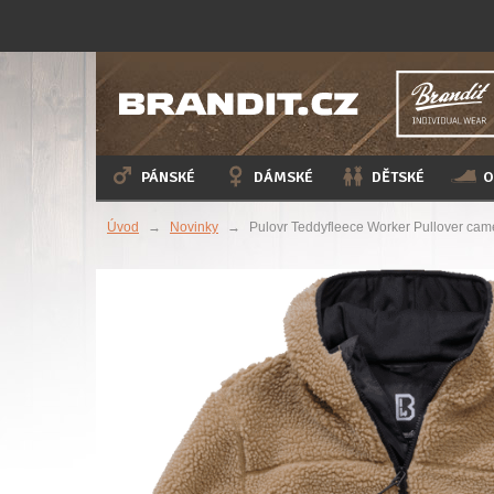
PÁNSKÉ
DÁMSKÉ
DĚTSKÉ
O
Úvod
→
Novinky
→
Pulovr Teddyfleece Worker Pullover cam