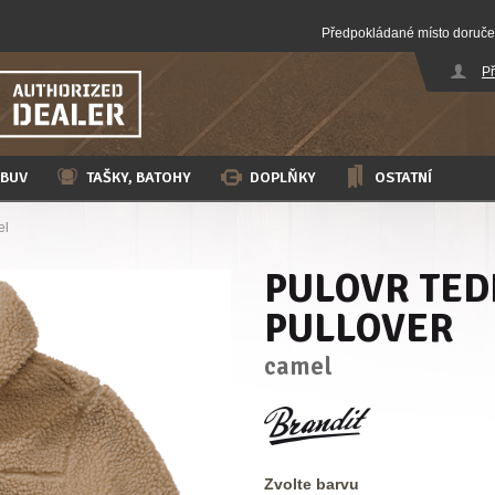
Předpokládané místo doruče
Př
BUV
TAŠKY, BATOHY
DOPLŇKY
OSTATNÍ
el
PULOVR TE
PULLOVER
camel
Zvolte barvu