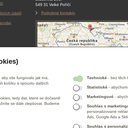
ží
549 31 Velké Poříčí
Podrobné kontakty
bních údajů
prodej
okies)
FIKACE
PLATEBNÍ PARTNEŘI
 aby vše fungovalo jak má,
Technické
- bez těch 
h košíku a spoustu dalších
Statistické
- abychom v
Jsme certifikovaní
obchodníci. Více o naší
Marketingové
- abych
kies, tedy dat, které se dočasně
certifikaci
zde
ožníte se dále zlepšovat. Budeme
Souhlas s marketingo
personalizované rekla
Ads, Google Ads a Skli
Souhlas s personaliz