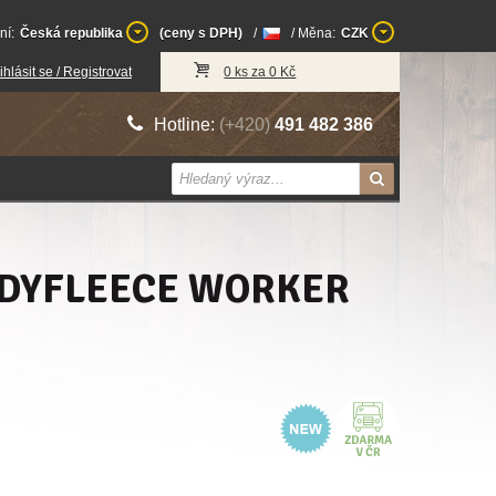
ní:
Česká republika
(ceny s DPH)
/
/ Měna:
CZK
ihlásit se / Registrovat
0 ks za 0 Kč
Hotline:
(+420)
491 482 386
DDYFLEECE WORKER