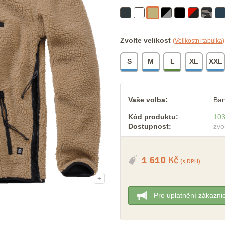
Zvolte velikost
(Velikostní tabulka)
S
M
L
XL
XXL
Vaše volba:
Bar
Kód produktu:
10
Dostupnost:
zvo
1 610
Kč
(s DPH)
+
Pro uplatnění zákazni