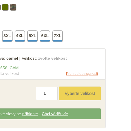
3XL
4XL
5XL
6XL
7XL
va:
camel
|
Velikost:
zvolte velikost
3656
_
CAM
lte velikost
Přehled dostupnosti
cké slevy se
přihlaste
-
Chci vědět víc
.