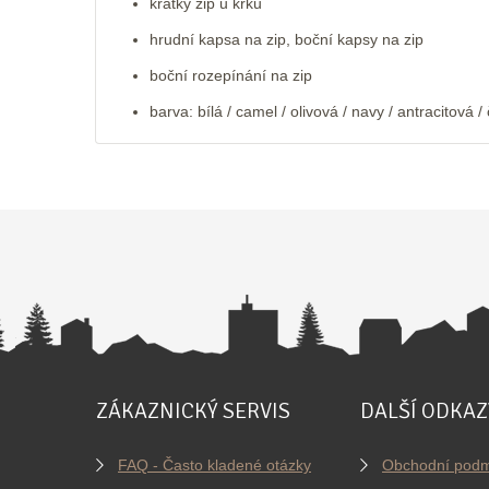
krátký zip u krku
hrudní kapsa na zip, boční kapsy na zip
boční rozepínání na zip
barva: bílá / camel / olivová / navy / antracitov
ZÁKAZNICKÝ SERVIS
DALŠÍ ODKAZ
FAQ - Často kladené otázky
Obchodní podm