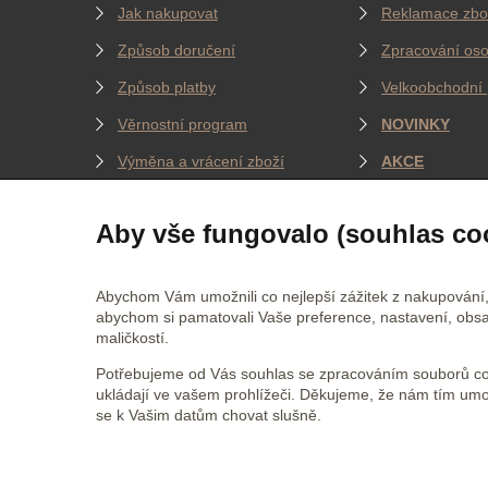
Jak nakupovat
Reklamace zbo
Způsob doručení
Zpracování oso
Způsob platby
Velkoobchodní 
Věrnostní program
NOVINKY
Výměna a vrácení zboží
AKCE
Jak měříme oblečení
BLOG
Aby vše fungovalo (souhlas co
JSME NA SOCIÁLNÍCH SÍTÍCH
CERTI
Abychom Vám umožnili co nejlepší zážitek z nakupování,
abychom si pamatovali Vaše preference, nastavení, obsa
maličkostí.
Jsme na
Facebooku
Potřebujeme od Vás souhlas se zpracováním souborů coo
Jsme na
Twitteru
ukládají ve vašem prohlížeči. Děkujeme, že nám tím um
se k Vašim datům chovat slušně.
Jsme na