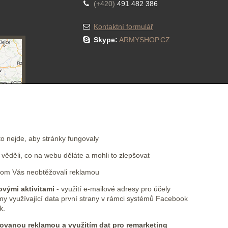
(+420)
491 482 386
Kontaktní formulář
Skype:
ARMYSHOP.CZ
NEWSLETTER
to nejde, aby stránky fungovaly
ěděli, co na webu děláte a mohli to zlepšovat
Přihlásit se k odběru novinek e-mailem
om Vás neobtěžovali reklamou
vými aktivitami
- využití e-mailové adresy pro účely
my využívající data první strany v rámci systémů Facebook
k.
ovanou reklamou a využitím dat pro remarketing