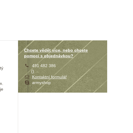
Chcete vědět více, nebo chcete
pomoci s objednávkou?
491 482 386
tý
(
)
Kontaktní formulář
armyshop
m.
je