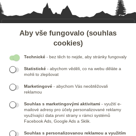
- ZÁKAZNICKÝ SERVIS
Aby vše fungovalo (souhlas
cookies)
- DALŠÍ ODKAZY
Technické
- bez těch to nejde, aby stránky fungovaly
- NEWSLETTER
Statistické
- abychom věděli, co na webu děláte a
mohli to zlepšovat
KONTAKTY:
Marketingové
- abychom Vás neobtěžovali
Telefon:
KONTAKTNÍ FORMULÁŘ
reklamou
(+420) 491 482 386
Skype:
ARMYSHOP.CZ
Souhlas s marketingovými aktivitami
- využití e-
mailové adresy pro účely personalizované reklamy
PROVOZOVNA:
využívající data první strany v rámci systémů
Facebook Ads, Google Ads a Sklik.
ARMYSHOP.CZ, s.r.o
Studénka 160
Souhlas s personalizovanou reklamou a využitím