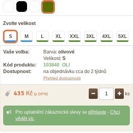
Zvolte velikost
S
M
L
XL
XXL
3XL
4XL
5XL
Vaše volba:
Barva:
olivové
Velikost:
S
Kód produktu:
103840
_
OLI
Dostupnost:
na objednávku cca do 2 týdnů
Přehled dostupnosti
435
Kč
ks
(s DPH)
Pro uplatnění zákaznické slevy se
přihlaste
-
Chci
vědět víc
.