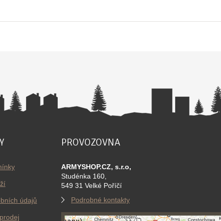
Y
PROVOZOVNA
ínky
ARMYSHOP.CZ, s.r.o,
Studénka 160,
ží
549 31 Velké Poříčí
Podrobné kontakty
bních údajů
prodej