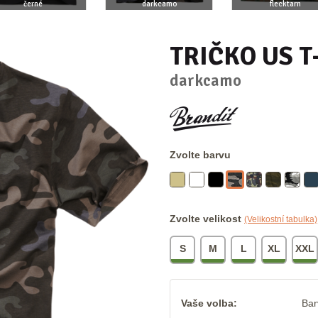
černé
darkcamo
flecktarn
TRIČKO US T
darkcamo
Zvolte barvu
Zvolte velikost
(Velikostní tabulka)
S
M
L
XL
XXL
Vaše volba:
Bar