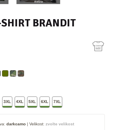
metro
olivové
-SHIRT BRANDIT
3XL
4XL
5XL
6XL
7XL
va:
darkcamo
|
Velikost:
zvolte velikost