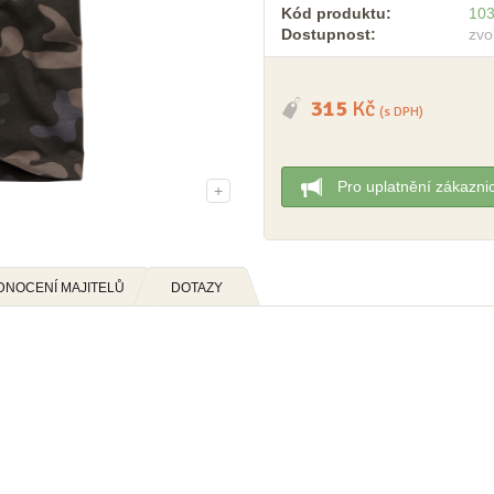
Kód produktu:
10
Dostupnost:
zvo
315
Kč
(s DPH)
Pro uplatnění zákazni
+
DNOCENÍ MAJITELŮ
DOTAZY