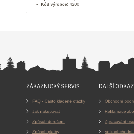
Kód výrobce:
4200
ZÁKAZNICKÝ SERVIS
DALŠÍ ODKAZ
FAQ - Často kladené otázky
Obchodní podm
Jak nakupovat
Reklamace zbo
Způsob doručení
Zpracování oso
Způsob platby
Velkoobchodní 