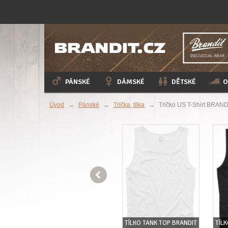
PÁNSKÉ
DÁMSKÉ
DĚTSKÉ
O
Úvod
→
Pánské
→
Trička, tílka
→
Tričko US T-Shirt BRAN

UM
TRIČKO US T-SHIRT
IRT
TÍLKO TANK TOP BRANDIT
TÍL