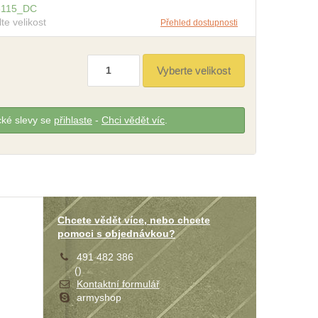
3115
_
DC
lte velikost
Přehled dostupnosti
cké slevy se
přihlaste
-
Chci vědět víc
.
Chcete vědět více, nebo chcete
pomoci s objednávkou?
491 482 386
(
)
Kontaktní formulář
armyshop