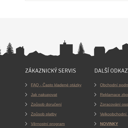
ZÁKAZNICKÝ SERVIS
DALŠÍ ODKAZ
FAQ - Často kladené otázky
Obchodní podm
Jak nakupovat
Reklamace zbo
Způsob doručení
Zpracování oso
Způsob platby
Velkoobchodní 
Věrnostní program
NOVINKY