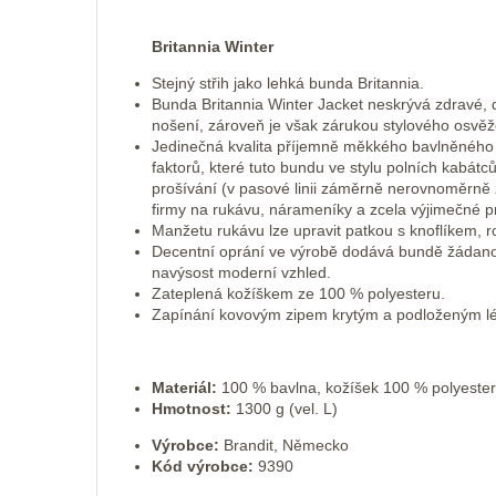
Britannia Winter
Stejný střih jako lehká bunda Britannia.
Bunda Britannia Winter Jacket neskrývá zdravé,
nošení, zároveň je však zárukou stylového osvěž
Jedinečná kvalita příjemně měkkého bavlněného 
faktorů, které tuto bundu ve stylu polních kabátc
prošívání (v pasové linii záměrně nerovnoměrně
firmy na rukávu, nárameníky a zcela výjimečné p
Manžetu rukávu lze upravit patkou s knoflíkem, ro
Decentní oprání ve výrobě dodává bundě žádanou 
navýsost moderní vzhled.
Zateplená kožíškem ze 100 % polyesteru.
Zapínání kovovým zipem krytým a podloženým l
Materiál:
100 % bavlna, kožíšek 100 % polyester
Hmotnost:
1300 g (vel. L)
Výrobce:
Brandit, Německo
Kód výrobce:
9390