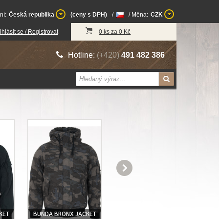
ní:
Česká republika
(ceny s DPH)
/
/ Měna:
CZK
ihlásit se / Registrovat
0 ks za 0 Kč
Hotline:
(+420)
491 482 386

KET
BUNDA BRONX JACKET
BUNDA BRONX JACKET
BUN