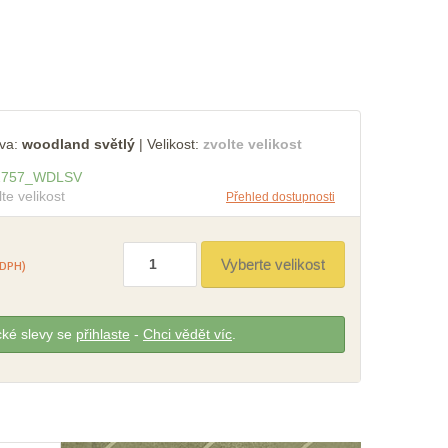
va:
woodland světlý
|
Velikost:
zvolte velikost
2757
_
WDLSV
lte velikost
Přehled dostupnosti
 DPH)
cké slevy se
přihlaste
-
Chci vědět víc
.