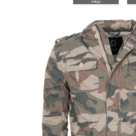
darkcamo
indigo