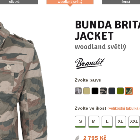
olivová
woodland světlý
černá
BUNDA BRIT
JACKET
woodland světlý
Zvolte barvu
Zvolte velikost
(Velikostní tabulka)
S
M
L
XL
XXL
2 795
Kč