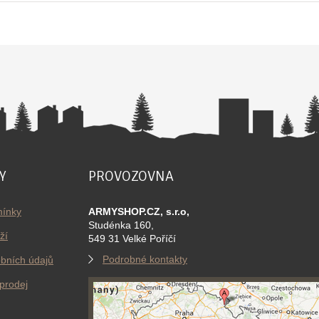
Y
PROVOZOVNA
ínky
ARMYSHOP.CZ, s.r.o,
Studénka 160,
ží
549 31 Velké Poříčí
Podrobné kontakty
bních údajů
prodej