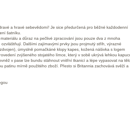
 dravé a hravé sebevědomí! Je sice předurčená pro běžné každodenní
ení šatníku.
materiálu a důraz na pečlivé zpracování jsou pouze dva z mnoha
ů ozvláštňují. Dalšími zajímavými prvky jsou projmutý střih, výrazné
 zdvojen), úmyslně pomačkáné klopy kapes, kožená nášivka s logem
rovedení zvýšeného stojatého límce, který v sobě ukrývá lehkou kapuc
vněž v pase lze bundu stáhnout vnitřní tkanicí a lépe vypasovat na těl
patinu mírně použitého zboží. Přesto si Britannia zachovává svěží a
égou