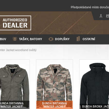
Předpokládané místo doruče
Př
BUV
TAŠKY, BATOHY
DOPLŇKY
OSTATNÍ
nter Jacket woodland světlý
BUNDA BRITANNIA
BUNDA BRITANNIA
WINTER JACKET
WINTER JACKET
BUNDA BRONX JAC