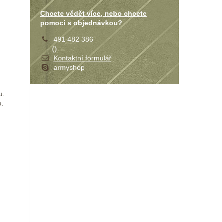
Chcete vědět více, nebo chcete
pomoci s objednávkou?
491 482 386
(
)
Kontaktní formulář
armyshop
u.
o.