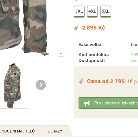
3XL
4XL
5XL
2 895
Kč
Vaše volba:
Bar
+
Kód produktu:
10
Dostupnost:
zvo
Cena od
2 795
Kč
(s

Pro uplatnění zákazni
DNOCENÍ MAJITELŮ
DOTAZY