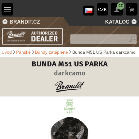
CZ
CZK
BRANDIT.CZ
KATALOG
Úvod
Pánské
Bundy zateplené
Bunda M51 US Parka darkcamo
BUNDA M51 US PARKA
darkcamo