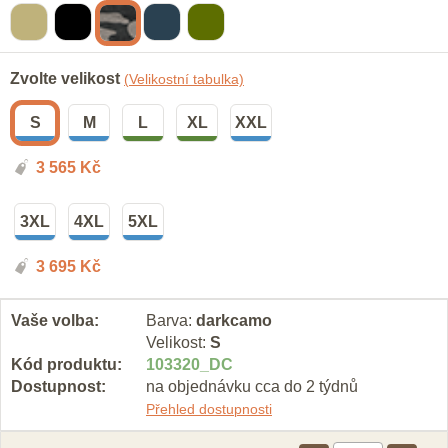
Zvolte velikost
(Velikostní tabulka)
S
M
L
XL
XXL
3 565
Kč
3XL
4XL
5XL
3 695
Kč
Vaše volba:
Barva:
darkcamo
Velikost:
S
Kód produktu:
103320
_
DC
Dostupnost:
na objednávku cca do 2 týdnů
Přehled dostupnosti