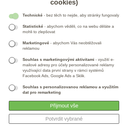
cookies)
- DALŠÍ ODKAZY
Technické
- bez těch to nejde, aby stránky fungovaly
- NEWSLETTER
Statistické
- abychom věděli, co na webu děláte a
mohli to zlepšovat
KONTAKTY:
Marketingové
- abychom Vás neobtěžovali
Telefon:
KONTAKTNÍ FORMULÁŘ
reklamou
(+420) 491 482 386
Skype:
ARMYSHOP.CZ
Souhlas s marketingovými aktivitami
- využití e-
mailové adresy pro účely personalizované reklamy
PROVOZOVNA:
využívající data první strany v rámci systémů
Facebook Ads, Google Ads a Sklik.
ARMYSHOP.CZ, s.r.o
Studénka 160
Souhlas s personalizovanou reklamou a využitím
549 31 Velké Poříčí
dat pro remarketing
Česká republika
Přijmout vše
Potvrdit vybrané