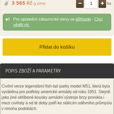
3 565
Kč
ks
(s DPH)
Pro uplatnění zákaznické slevy se
přihlaste
-
Chci
vědět víc
.
POPIS ZBOŽÍ A PARAMETRY
Civilní verze legendární fish-tail parky model M51, která byla
vyráběna pro potřeby americké armády od roku 1951. Stejně
jako jiné oblíbené kousky armádní výstroje brzy pronikla i
mezi civilisty a od té doby patří ke stálicím oděvního průmyslu
v mnoha podobách.