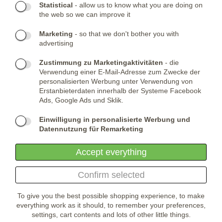
Statistical
- allow us to know what you are doing on
the web so we can improve it
KONTAKTE:
Marketing
- so that we don't bother you with
advertising
Telefone:
KONTAKTIERE UNS
(+420) 491 482 386
Skype:
ARMYSHOP.CZ
Zustimmung zu Marketingaktivitäten
- die
Verwendung einer E-Mail-Adresse zum Zwecke der
FIRMENSITZ:
personalisierten Werbung unter Verwendung von
Erstanbieterdaten innerhalb der Systeme Facebook
ARMYSHOP.CZ, s.r.o
Ads, Google Ads und Sklik.
Studénka 160
549 31 Velké Poříčí
Einwilligung in personalisierte Werbung und
Česká republika
Datennutzung für Remarketing
Accept everything
Confirm selected
To give you the best possible shopping experience, to make
everything work as it should, to remember your preferences,
settings, cart contents and lots of other little things.