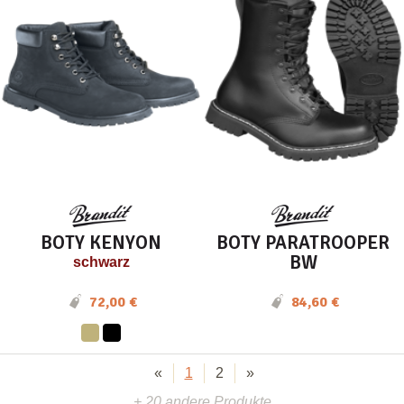
BOTY KENYON
BOTY PARATROOPER
BW
schwarz
72,00 €
84,60 €
«
1
2
»
+ 20 andere Produkte