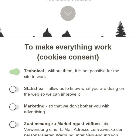
To make everything work
- KUNDENSERVICE
(cookies consent)
- GESELLSCHAFT
Technical
- without them, it is not possible for the
site to work
- NEWSLETTER
Statistical
- allow us to know what you are doing on
the web so we can improve it
KONTAKTE:
Marketing
- so that we don't bother you with
advertising
Telefone:
KONTAKTIERE UNS
(+420) 491 482 386
Skype:
ARMYSHOP.CZ
Zustimmung zu Marketingaktivitäten
- die
Verwendung einer E-Mail-Adresse zum Zwecke der
FIRMENSITZ:
personalisierten Werbung unter Verwendung von