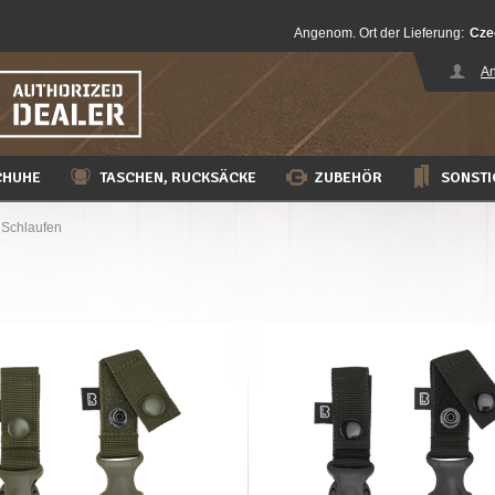
Angenom. Ort der Lieferung:
Cze
An
CHUHE
TASCHEN, RUCKSÄCKE
ZUBEHÖR
SONSTI
, Schlaufen