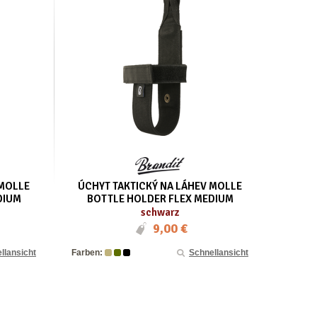
 MOLLE
ÚCHYT TAKTICKÝ NA LÁHEV MOLLE
DIUM
BOTTLE HOLDER FLEX MEDIUM
schwarz
9,00 €
llansicht
Farben:
Schnellansicht