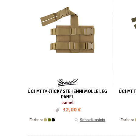
ÚCHYT TAKTICKÝ STEHENNÍ MOLLE LEG
ÚCHYT T
PANEL
camel
12,00 €
Farben:
Schnellansicht
Farben: