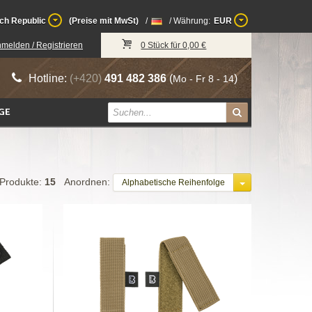
ch Republic
(Preise mit MwSt)
/
/ Währung:
EUR
melden / Registrieren
0 Stück für 0,00 €
Hotline:
(+420)
491 482 386
(
)
Mo - Fr 8 - 14
GE
Produkte:
15
Anordnen:
Alphabetische Reihenfolge