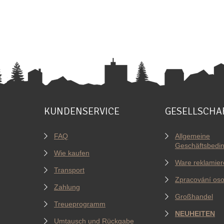
KUNDENSERVICE
GESELLSCHA
FAQ
Allgemeine
Geschäftsbedi
Wie kaufen
Ware reklamier
Transport
Zpracování oso
Zahlung
Großhandel
Treueprogramm
NEUHEITEN
Umtausch und Rückgabe