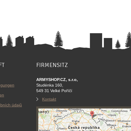
FT
FIRMENSITZ
ARMYSHOP.CZ, s.r.o,
ngungen
Studénka 160,
549 31 Velké Poříčí
en
Kontakt
bních údajů