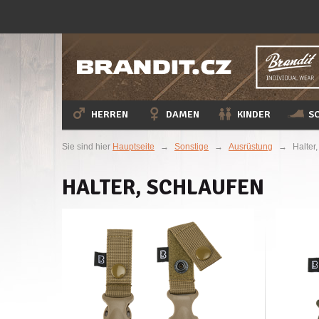
HERREN
DAMEN
KINDER
S
Sie sind hier
Hauptseite
→
Sonstige
→
Ausrüstung
→
Halter
HALTER, SCHLAUFEN