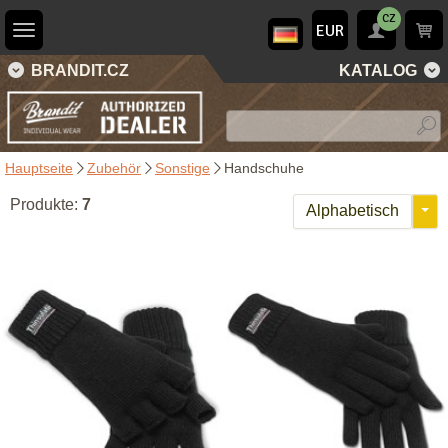
CZ
EUR
BRANDIT.CZ
KATALOG
Hauptseite
Zubehör
Sonstige
Handschuhe
Produkte:
7
Alphabetisch