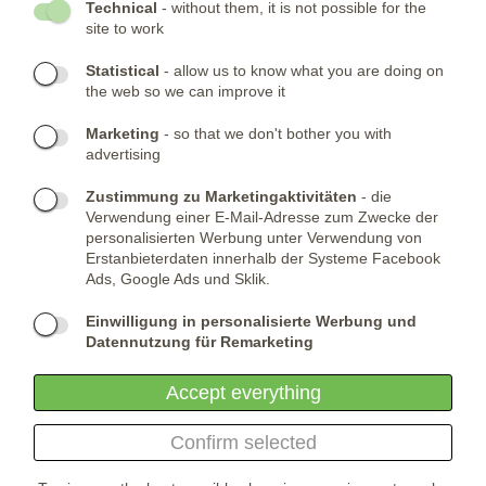
Technical
- without them, it is not possible for the
site to work
- NEWSLETTER
Statistical
- allow us to know what you are doing on
the web so we can improve it
KONTAKTE:
Marketing
- so that we don't bother you with
advertising
Telefone:
KONTAKTIERE UNS
(+420) 491 482 386
Skype:
ARMYSHOP.CZ
Zustimmung zu Marketingaktivitäten
- die
Verwendung einer E-Mail-Adresse zum Zwecke der
FIRMENSITZ:
personalisierten Werbung unter Verwendung von
Erstanbieterdaten innerhalb der Systeme Facebook
ARMYSHOP.CZ, s.r.o
Ads, Google Ads und Sklik.
Studénka 160
549 31 Velké Poříčí
Einwilligung in personalisierte Werbung und
Česká republika
Datennutzung für Remarketing
Accept everything
Confirm selected