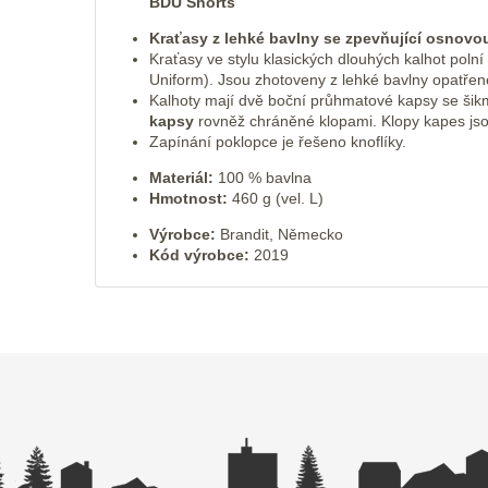
BDU Shorts
Kraťasy z lehké bavlny se zpevňující osnovo
Kraťasy ve stylu klasických dlouhých kalhot pol
Uniform). Jsou zhotoveny z lehké bavlny opatřené
Kalhoty mají dvě boční průhmatové kapsy se šik
kapsy
rovněž chráněné klopami. Klopy kapes jsou
Zapínání poklopce je řešeno knoflíky.
Materiál:
100 % bavlna
Hmotnost:
460 g (vel. L)
Výrobce:
Brandit, Německo
Kód výrobce:
2019