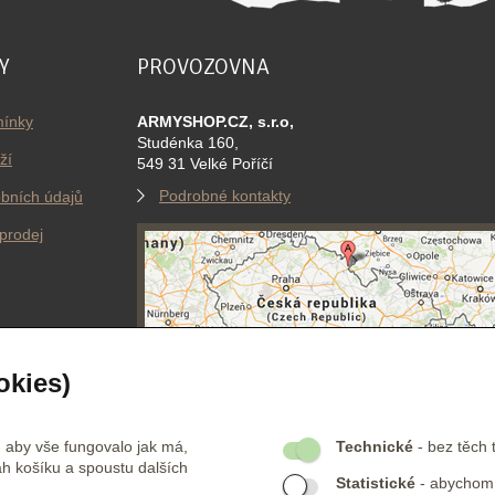
Y
PROVOZOVNA
ínky
ARMYSHOP.CZ, s.r.o,
Studénka 160,
ží
549 31 Velké Poříčí
Podrobné kontakty
bních údajů
prodej
okies)
FIKACE
PLATEBNÍ PARTNEŘI
 aby vše fungovalo jak má,
Technické
- bez těch 
h košíku a spoustu dalších
Statistické
- abychom v
Jsme certifikovaní