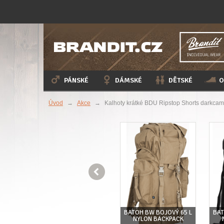
PÁNSKÉ
DÁMSKÉ
DĚTSKÉ
O
Úvod
→
Akce
→
Kalhoty krátké BDU Ripstop Shorts darkca

KSACK
BATOH BW BOJOVÝ 65 L
BAT
KALHOTY KRÁTKÉ BDU
NYLON BACKPACK