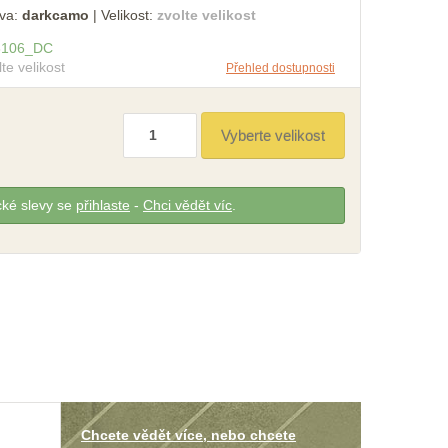
va:
darkcamo
|
Velikost:
zvolte velikost
3106
_
DC
lte velikost
Přehled dostupnosti
cké slevy se
přihlaste
-
Chci vědět víc
.
Chcete vědět více, nebo chcete