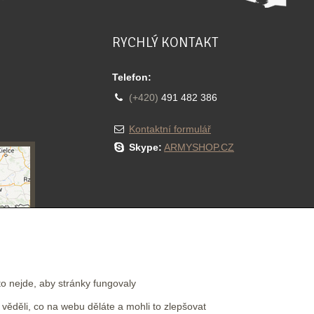
RYCHLÝ KONTAKT
Telefon:
(+420)
491 482 386
Kontaktní formulář
Skype:
ARMYSHOP.CZ
NEWSLETTER
to nejde, aby stránky fungovaly
ěděli, co na webu děláte a mohli to zlepšovat
Přihlásit se k odběru novinek e-mailem