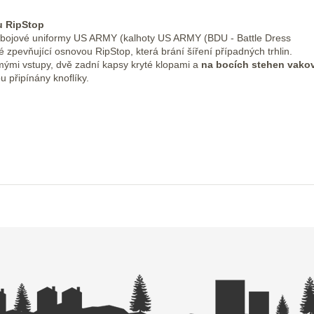
u RipStop
ní bojové uniformy US ARMY (kalhoty US ARMY (BDU - Battle Dress
 zpevňující osnovou RipStop, která brání šíření případných trhlin.
mými vstupy, dvě zadní kapsy kryté klopami a
na bocích stehen vako
 připínány knoflíky.