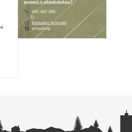
pomoci s objednávkou?
491 482 386
(
)
Kontaktní formulář
vé
armyshop