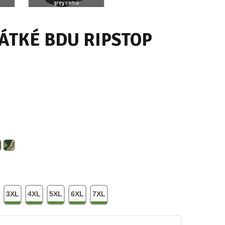
grey camo
metro
ÁTKÉ BDU RIPSTOP
3XL
4XL
5XL
6XL
7XL