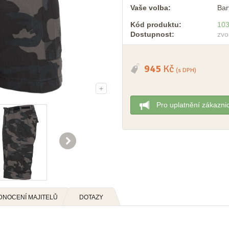
Vaše volba:
Bar
Kód produktu:
10
Dostupnost:
zvo
945
Kč
(s DPH)
+
Pro uplatnění zákazni

DNOCENÍ MAJITELŮ
DOTAZY