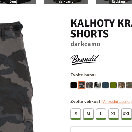
černý
darkcamo
flecktarn
KALHOTY KR
SHORTS
darkcamo
Zvolte barvu
Zvolte velikost
(Velikostní tabulka)
S
M
L
XL
XXL