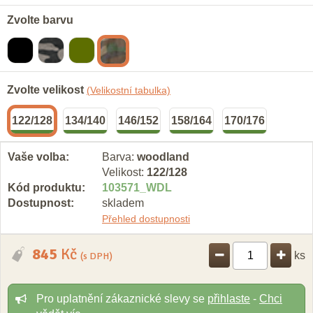
Zvolte barvu
Zvolte velikost
(Velikostní tabulka)
122/128
134/140
146/152
158/164
170/176
Vaše volba:
Barva:
woodland
Velikost:
122/128
Kód produktu:
103571
_
WDL
Dostupnost:
skladem
Přehled dostupnosti
845
Kč
ks
(s DPH)
Pro uplatnění zákaznické slevy se
přihlaste
-
Chci