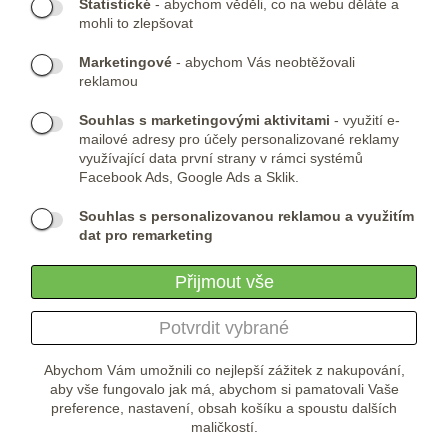
Statistické
- abychom věděli, co na webu děláte a
mohli to zlepšovat
KONTAKTY:
Marketingové
- abychom Vás neobtěžovali
Telefon:
KONTAKTNÍ FORMULÁŘ
reklamou
(+420) 491 482 386
Skype:
ARMYSHOP.CZ
Souhlas s marketingovými aktivitami
- využití e-
mailové adresy pro účely personalizované reklamy
PROVOZOVNA:
využívající data první strany v rámci systémů
Facebook Ads, Google Ads a Sklik.
ARMYSHOP.CZ, s.r.o
Studénka 160
Souhlas s personalizovanou reklamou a využitím
549 31 Velké Poříčí
dat pro remarketing
Česká republika
Přijmout vše
Potvrdit vybrané
Abychom Vám umožnili co nejlepší zážitek z nakupování,
aby vše fungovalo jak má, abychom si pamatovali Vaše
preference, nastavení, obsah košíku a spoustu dalších
maličkostí.