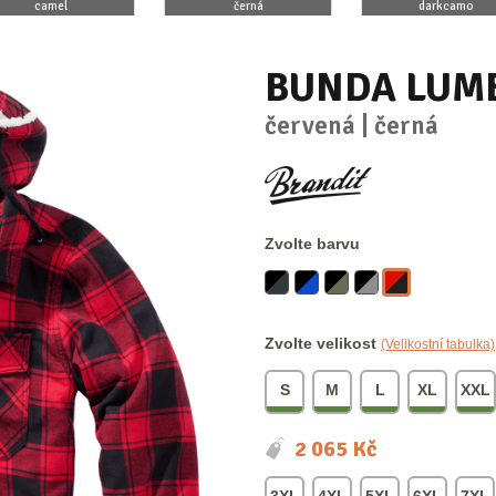
camel
černá
darkcamo
BUNDA LUM
červená | černá
Zvolte barvu
Zvolte velikost
(Velikostní tabulka)
S
M
L
XL
XXL
2 065
Kč
3XL
4XL
5XL
6XL
7XL