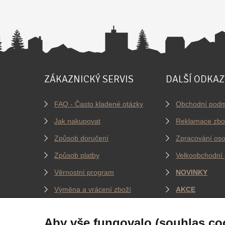
ZÁKAZNICKÝ SERVIS
DALŠÍ ODKAZ
FAQ - Často kladené otázky
Obchodní podm
Jak nakupovat
Reklamace zbo
Způsob doručení
Zpracování oso
Způsob platby
Velkoobchodní 
Věrnostní program
NOVINKY
Výměna a vrácení zboží
AKCE
Jak měříme oblečení
BLOG
Aby vše fungovalo (souhlas co