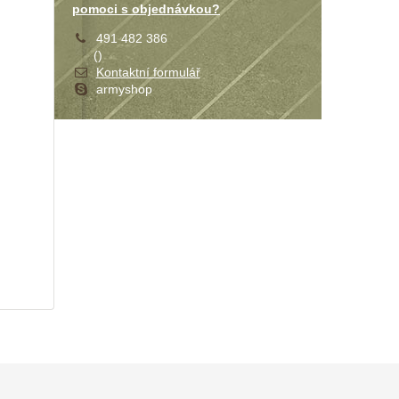
pomoci s objednávkou?
491 482 386
(
)
Kontaktní formulář
armyshop