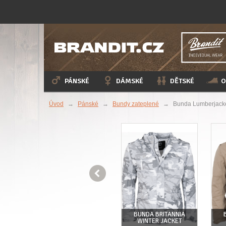
PÁNSKÉ
DÁMSKÉ
DĚTSKÉ
O
Úvod
→
Pánské
→
Bundy zateplené
→
Bunda Lumberjacke

BUNDA BRITANNIA
BUNDA LUMBERJACKET
CKET
WINTER JACKET