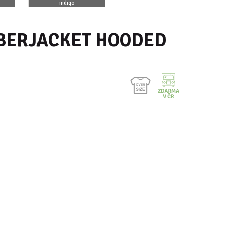
indigo
olivová
BERJACKET HOODED