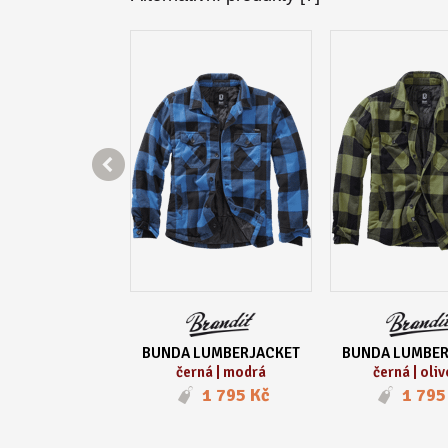

LUMBERJACKET
BUNDA LUMBERJACKET
BUNDA LUMBER
| antracitová
černá | modrá
černá | oli
1 795 Kč
1 795 Kč
1 795