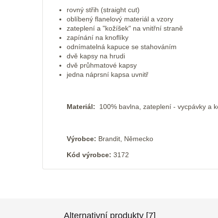
rovný střih (straight cut)
oblíbený flanelový materiál a vzory
zateplení a "kožíšek" na vnitřní straně
zapínání na knoflíky
odnímatelná kapuce se stahováním
dvě kapsy na hrudi
dvě průhmatové kapsy
jedna náprsní kapsa uvnitř
Materiál:
100% bavlna, zateplení - vycpávky a k
Výrobce:
Brandit, Německo
Kód výrobce:
3172
Alternativní produkty [7]