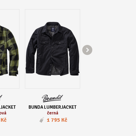

JACKET
BUNDA LUMBERJACKET
BUNDA LUMBERJACKE
vová
černá
černá | šedá
 Kč
1 795 Kč
1 795 Kč