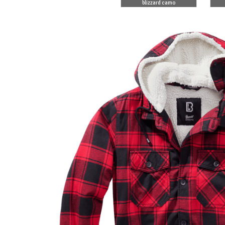
HOODED
blizzard camo