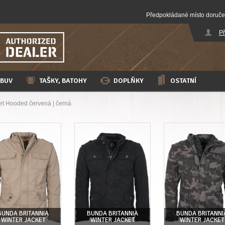
Předpokládané místo doruče
Př
BUV
TAŠKY, BATOHY
DOPLŇKY
OSTATNÍ
t Hooded červená | černá
BUNDA BRITANNIA
BUNDA BRITANNIA
BUNDA BRITANNI
WINTER JACKET
WINTER JACKET
WINTER JACKET