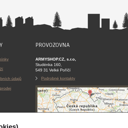
Y
PROVOZOVNA
ínky
ARMYSHOP.CZ, s.r.o,
Studénka 160,
ží
549 31 Velké Poříčí
Podrobné kontakty
bních údajů
prodej
okies)