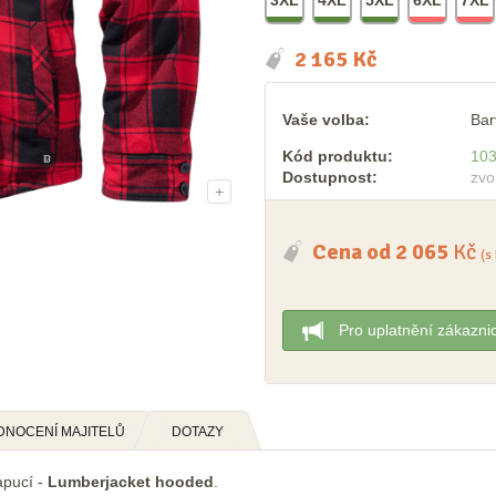
2 165
Kč
Vaše volba:
Bar
Kód produktu:
10
Dostupnost:
zvo
+
Cena od
2 065
Kč
(s
Pro uplatnění zákazni
DNOCENÍ MAJITELŮ
DOTAZY
apucí -
Lumberjacket hooded
.