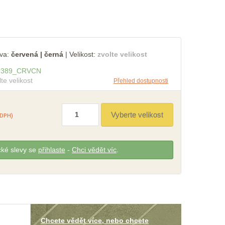
va:
červená | černá
|
Velikost:
zvolte velikost
3389
_
CRVCN
lte velikost
Přehled dostupnosti
 DPH)
cké slevy se
přihlaste
-
Chci vědět víc
.
Chcete vědět více, nebo chcete