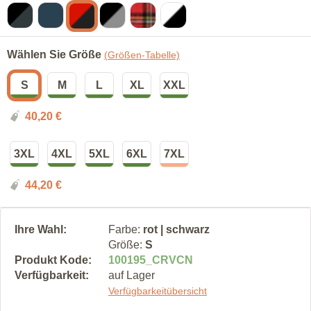
Wählen Sie Größe
(Größen-Tabelle)
S
M
L
XL
XXL
40,20
€
3XL
4XL
5XL
6XL
7XL
44,20
€
Ihre Wahl:
Farbe:
rot | schwarz
Größe:
S
Produkt Kode:
100195
_
CRVCN
Verfügbarkeit:
auf Lager
Verfügbarkeitübersicht