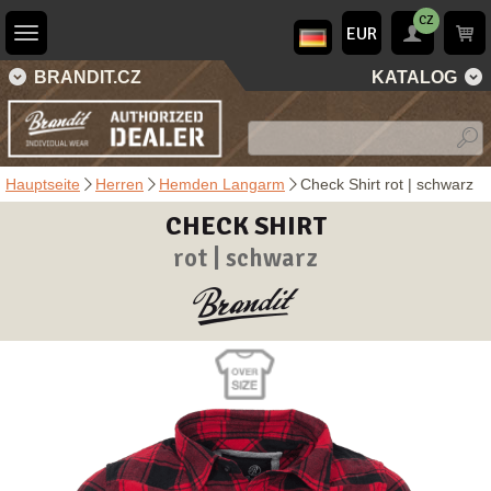
CZ
EUR
BRANDIT.CZ
KATALOG
Hauptseite
Herren
Hemden Langarm
Check Shirt rot | schwarz
CHECK SHIRT
rot | schwarz