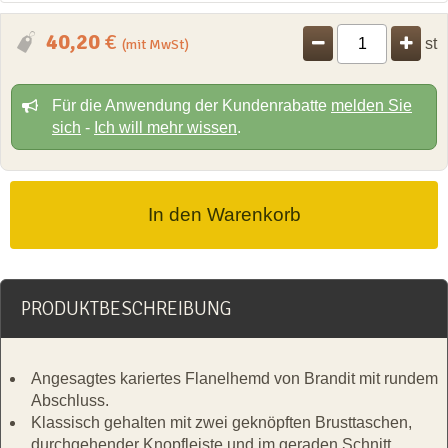
40,20
€
st
(mit MwSt)
Für die Anwendung der Kundenrabatte
melden Sie
sich
-
Ich will mehr wissen
.
PRODUKTBESCHREIBUNG
Angesagtes kariertes Flanelhemd von Brandit mit rundem
Abschluss.
Klassisch gehalten mit zwei geknöpften Brusttaschen,
durchgehender Knopfleiste und im geraden Schnitt.