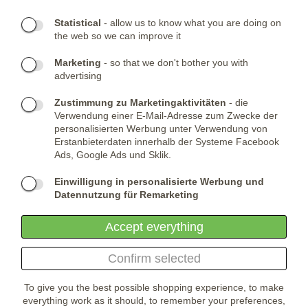
- NEWSLETTER
Statistical
- allow us to know what you are doing on
the web so we can improve it
KONTAKTE:
Marketing
- so that we don't bother you with
advertising
Telefone:
KONTAKTIERE UNS
(+420) 491 482 386
Skype:
ARMYSHOP.CZ
Zustimmung zu Marketingaktivitäten
- die
Verwendung einer E-Mail-Adresse zum Zwecke der
FIRMENSITZ:
personalisierten Werbung unter Verwendung von
Erstanbieterdaten innerhalb der Systeme Facebook
ARMYSHOP.CZ, s.r.o
Ads, Google Ads und Sklik.
Studénka 160
549 31 Velké Poříčí
Einwilligung in personalisierte Werbung und
Česká republika
Datennutzung für Remarketing
Accept everything
Confirm selected
To give you the best possible shopping experience, to make
everything work as it should, to remember your preferences,