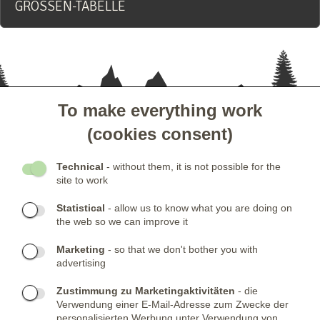
GRÖSSEN-TABELLE
To make everything work
- KUNDENSERVICE
(cookies consent)
- GESELLSCHAFT
Technical
- without them, it is not possible for the
site to work
- NEWSLETTER
Statistical
- allow us to know what you are doing on
the web so we can improve it
KONTAKTE:
Marketing
- so that we don't bother you with
advertising
Telefone:
KONTAKTIERE UNS
(+420) 491 482 386
Skype:
ARMYSHOP.CZ
Zustimmung zu Marketingaktivitäten
- die
Verwendung einer E-Mail-Adresse zum Zwecke der
FIRMENSITZ:
personalisierten Werbung unter Verwendung von