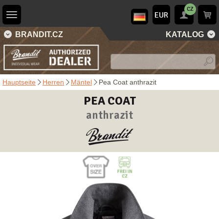
CZ
EUR
BRANDIT.CZ
KATALOG
Hauptseite
Herren
Mäntel
Pea Coat anthrazit
PEA COAT
anthrazit